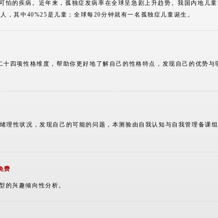
可怕的疾病。近年来，孤独症发病率在全球呈急剧上升趋势。我国内地儿童
万人，其中40%25是儿童；全球每20分钟就有一名孤独症儿童诞生。
含二十四项性格维度，帮助你更好地了解自己的性格特点，发现自己的优势与
费
情绪理性状况，发现自己的可能的问题，本测验由自我认知与自我管理备课
免费
型的兴趣倾向性分析。